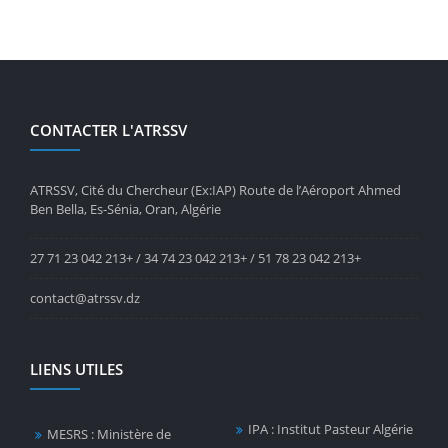
CONTACTER L'ATRSSV
ATRSSV, Cité du Chercheur (Ex:IAP) Route de l’Aéroport Ahmed
Ben Bella, Es-Sénia, Oran, Algérie
27 71 23 042 213+ / 34 74 23 042 213+ / 51 78 23 042 213+
contact@atrssv.dz
LIENS UTILES
IPA : Institut Pasteur Algérie
MESRS : Ministère de