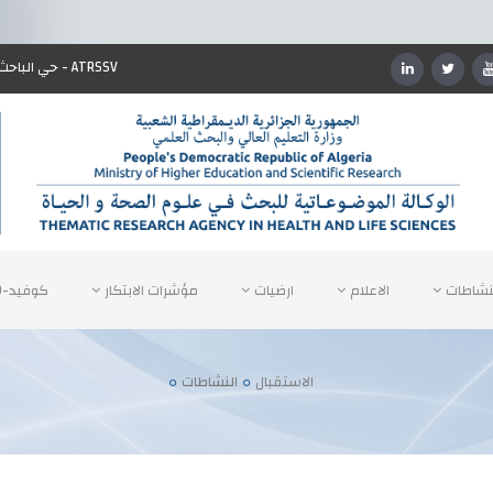
ATRSSV - حي الباحث (سابقا IAP) طريق مطار أحمد بن بلة، السانية، وهران، الجزائر
نشاطات
الاعلام
ارضيات
مؤشرات الابتكار
كوفيد-19 + أخبار
الاستقبال
النشاطات