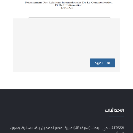
اقرأ المزيد
الاحداثيات
ATRSSV - حي الباحث (سابقا IAP) طريق مطار أحمد بن بلة، السانية، وهران،