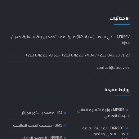
الاحداثيات
ATRSSV - حي الباحث (سابقا IAP) طريق مطار أحمد بن بلة، السانية، وهران،
الجزائر
27 71 23 042 213+ / 34 74 23 042 213+ / 51 78 23 042 213+
contact@atrssv.dz
روابط مفيدة
MESRS : وزارة التعليم العالي
IPA : معهد باستور الجزائر
والبحث العلمي
OMS : منظمة الصحة العالمية
DGRSDT : المديرية العامة
للبحث العلمي والتطوير
INSERM : المعهد الوطني